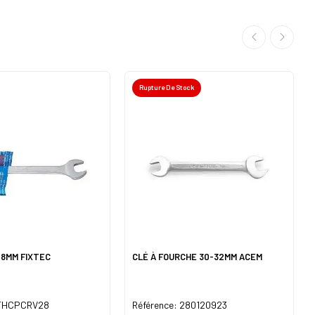
Rupture De Stock
28MM FIXTEC
CLÉ À FOURCHE 30-32MM ACEM
 FHCPCRV28
Référence: 280120923