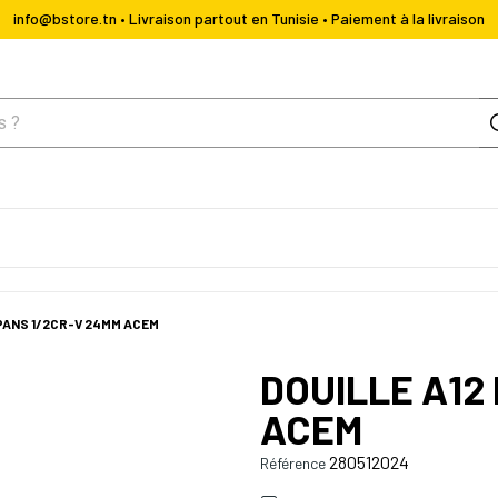
info@bstore.tn • Livraison partout en Tunisie • Paiement à la livraison
 PANS 1/2CR-V 24MM ACEM
DOUILLE A12
ACEM
280512024
Référence