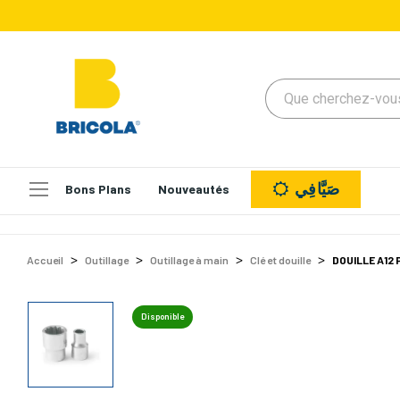
صَيَّافِي
Bons Plans
Nouveautés
Accueil
Outillage
Outillage à main
Clé et douille
DOUILLE A12
Disponible