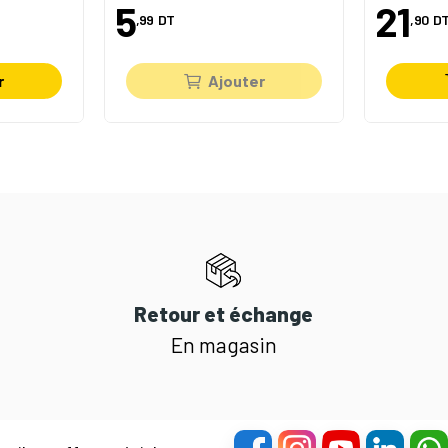
5
21
,99
DT
,90
D
r
Ajouter
Retour et échange
En magasin