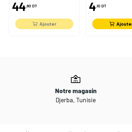
44
4
,90
DT
,10
DT
Ajouter
Ajoute
Notre magasin
Djerba, Tunisie