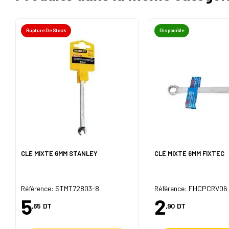
Rupture De Stock
Disponible
CLÉ MIXTE 6MM STANLEY
CLÉ MIXTE 6MM FIXTEC
Référence: STMT72803-8
Référence: FHCPCRV06
5
2
,65
DT
,90
DT