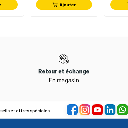
r
Ajouter
Retour et échange
En magasin
eils et offres spéciales