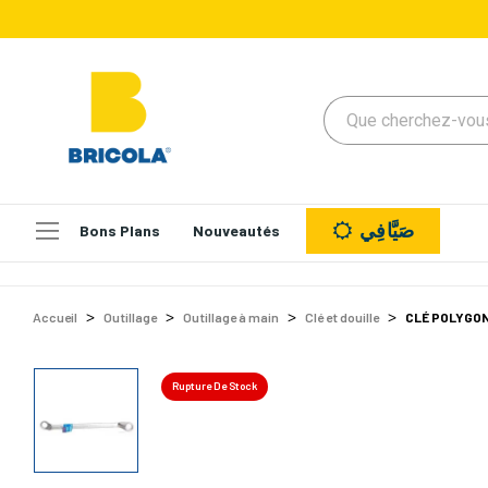
صَيَّافِي
Bons Plans
Nouveautés
Accueil
Outillage
Outillage à main
Clé et douille
CLÉ POLYGON
Rupture De Stock