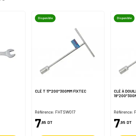
Disponible
Disponible
CLÉ T 17*200*300MM FIXTEC
CLÉ À DOUIL
19*200*300
Référence: FHTSW017
Référence:
7
7
,65
DT
,95
DT