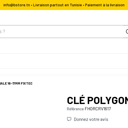
info@bstore.tn • Livraison partout en Tunisie • Paiement à la livraison
ALE 16-17MM FIXTEC
CLÉ POLYGON
FHORCRV1617
Référence
Donnez votre avis