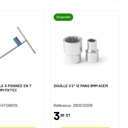
Disponible
LE À POIGNÉE EN T
DOUILLE 1/2" 12 PANS 8MM ACEM
MM FIXTEC
 FHTSW019
Référence: 280512008
3
,95
DT