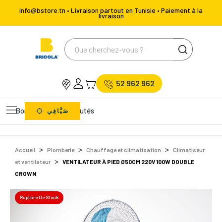
info@bstore.tn • Livraison partout en Tunisie • Paiement à la
livraison
52 962 962
Bons Plans
Nouveautés
صَيَّافِي
Accueil
Plomberie
Chauffage et climatisation
Climatiseur
et ventilateur
VENTILATEUR À PIED Ø50CM 220V 100W DOUBLE
CROWN
Rupture De Stock