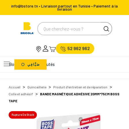
info@bstore.tn • Livraison partout en Tunisie • Paiement à la
livraison
52 962 962
Bons Plans
Nouveautés
صَيَّافِي
Accueil
Quincaillerie
Produit d'entretien et de réparation
Colle et adhésif
BANDE MAGNÉTIQUE ADHÉSIVE 20MM*75CM BOSS
TAPE
Rupture De Stock