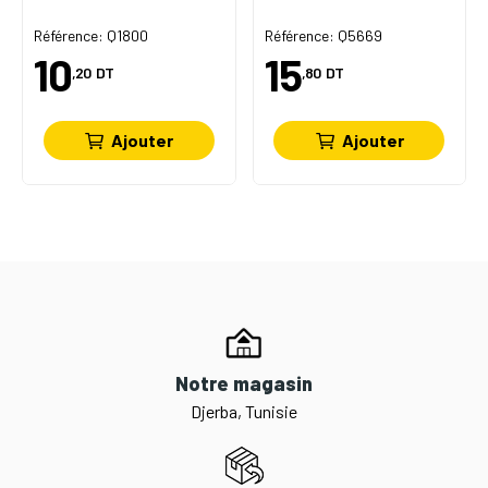
0
Référence: Q1800
Référence: Q5669
10
15
,20
DT
,80
DT
Ajouter
Ajouter
Notre magasin
Djerba, Tunisie