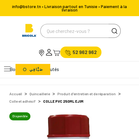
info@bstore.tn • Livraison partout en Tunisie • Paiement à la
livraison
52 962 962
Bons Plans
Nouveautés
صَيَّافِي
Accueil
Quincaillerie
Produit d'entretien et de réparation
Colle et adhésif
COLLE PVC 250ML EJIM
Disponible