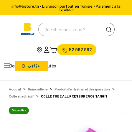
info@bstore.tn • Livraison partout en Tunisie • Paiement à la
livraison
52 962 962
Bons Plans
Nouveautés
صَيَّافِي
Accueil
Quincaillerie
Produit d'entretien et de réparation
Colle et adhésif
COLLE TUBE ALL PRESSURE 50G TANGIT
Disponible