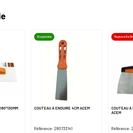
ie
Disponible
Rupture De S
280*130MM
COUTEAU À ENDUIRE 4CM ACEM
COUTEAU À 
ACEM
Référence: 280733141
Référence: