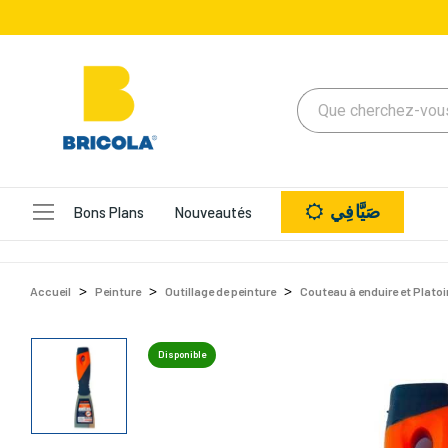
صَيَّافِي
Bons Plans
Nouveautés
Accueil
Peinture
Outillage de peinture
Couteau à enduire et Platoi
Disponible