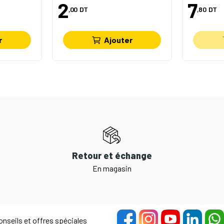
2
7
,00
DT
,80
DT
r
Ajouter
Retour et échange
En magasin
nseils et offres spéciales