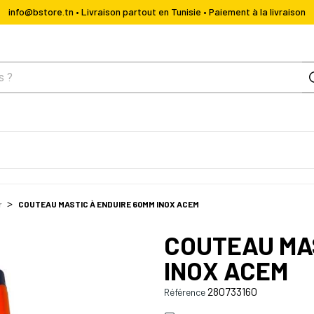
info@bstore.tn • Livraison partout en Tunisie • Paiement à la livraison
r
COUTEAU MASTIC À ENDUIRE 60MM INOX ACEM
COUTEAU MAS
INOX ACEM
280733160
Référence