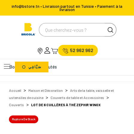
info@bstore.tn • Livraison partout en Tunisie • Paiement à la
livraison
52 962 962
Bons Plans
Nouveautés
صَيَّافِي
Accueil
Maison et Décoration
Arts de la table, vaisselle et
ustensiles de cuisine
Couverts de table et Accessoires
Couverts
LOT DE 6 CUILLÈRES À THÉ ZEPHIR WINOX
Rupture De Stock