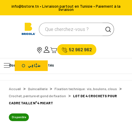
info@bstore.tn • Livraison partout en Tunisie • Paiement à la
livraison
52 962 962
Bons Plans
Nouveautés
صَيَّافِي
Accueil
Quincaillerie
Fixation technique : vis, boulons, clous
Crochet, penture et gond de fixation
LOT DE 4 CROCHETS POUR
CADRE TAILLE N°4 MICART
Disponible