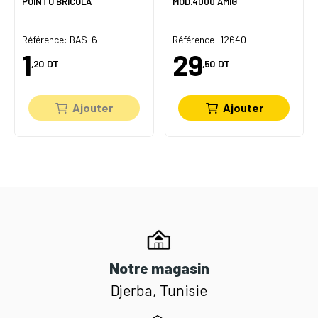
POINTU BRICOLA
MOD.4000 AMIG
Référence: BAS-6
Référence: 12640
1
29
,20
DT
,50
DT
Ajouter
Ajouter
Notre magasin
Djerba, Tunisie