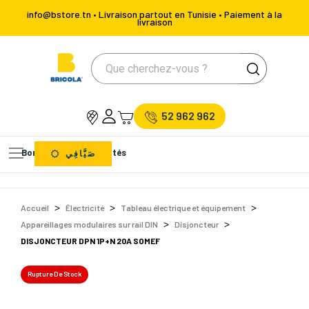
info@bstore.tn • Livraison partout en Tunisie • Paiement à la
livraison
52 962 962
Bons Plans
Nouveautés
صَيَّافِي
Accueil
Électricité
Tableau électrique et équipement
Appareillages modulaires sur rail DIN
Disjoncteur
DISJONCTEUR DPN 1P+N 20A SOMEF
Rupture De Stock