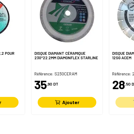
2,2 POUR
DISQUE DIAMANT CÉRAMIQUE
DISQUE DIA
230*22.2MM DIAMONFLEX STARLINE
12SG ACEM
Référence: S230CERAM
Référence:
35
28
,90
DT
,50
D
r
Ajouter