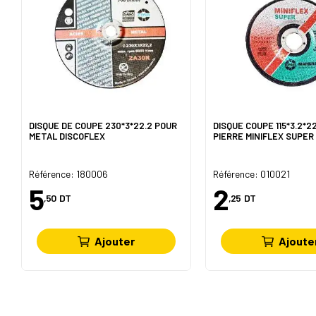
DISQUE DE COUPE 230*3*22.2 POUR
DISQUE COUPE 115*3.2*2
METAL DISCOFLEX
PIERRE MINIFLEX SUPER
Référence: 180006
Référence: 010021
5
2
,50
DT
,25
DT
Ajouter
Ajoute