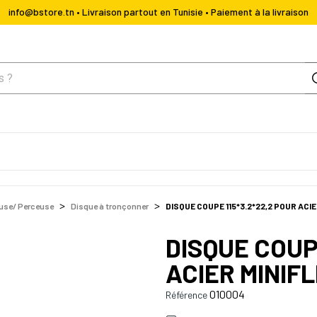
info@bstore.tn • Livraison partout en Tunisie • Paiement à la livraison
use/ Perceuse
Disque à tronçonner
DISQUE COUPE 115*3.2*22,2 POUR ACI
DISQUE COUP
ACIER MINIF
010004
Référence