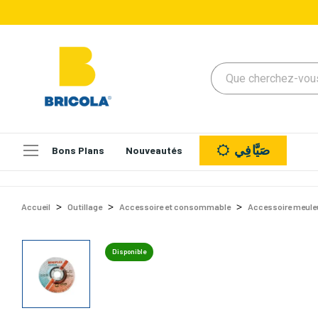
صَيَّافِي
Bons Plans
Nouveautés
Accueil
Outillage
Accessoire et consommable
Accessoire meule
Disponible