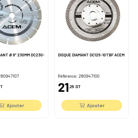
MANT Ø 9" 230MM DC230-
DISQUE DIAMANT DC125-10TBF ACEM
 280947107
Référence: 280947100
21
T
,25
DT
Ajouter
Ajouter