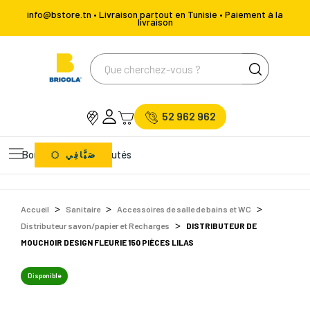
info@bstore.tn • Livraison partout en Tunisie • Paiement à la
livraison
52 962 962
Bons Plans
Nouveautés
صَيَّافِي
Accueil
Sanitaire
Accessoires de salle de bains et WC
Distributeur savon/papier et Recharges
DISTRIBUTEUR DE
MOUCHOIR DESIGN FLEURIE 150 PIÈCES LILAS
Disponible