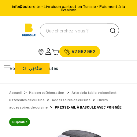
info@bstore.tn • Livraison partout en Tunisie • Paiement à la
livraison
52 962 962
Bons Plans
Nouveautés
صَيَّافِي
Accueil
Maison et Décoration
Arts de la table, vaisselle et
ustensiles de cuisine
Accessoires de cuisine
Divers
accessoires de cuisine
PRESSE-AIL À BASCULE AVEC POIGNÉE
Disponible