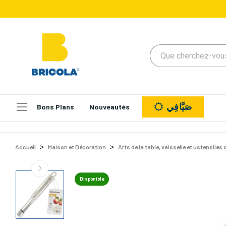
صَيَّافِي
Bons Plans
Nouveautés
Accueil
Maison et Décoration
Arts de la table, vaisselle et ustensiles 
Disponible