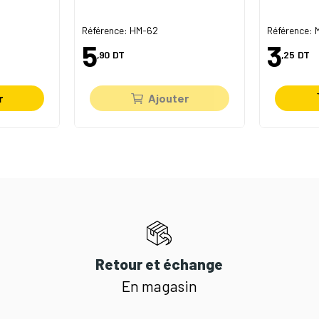
Référence: HM-62
Référence:
5
3
,90
DT
,25
DT
r
Ajouter
Retour et échange
En magasin