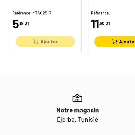
Référence: MTA625-7
Référence:
5
11
,15
DT
,50
DT
Ajouter
Ajoute
Notre magasin
Djerba, Tunisie