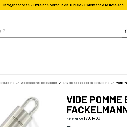
info@bstore.tn • Livraison partout en Tunisie • Paiement à la livraison
de cuisine
Accessoires de cuisine
Divers accessoires de cuisine
VIDE 
VIDE POMME 
FACKELMAN
FAO1489
Référence