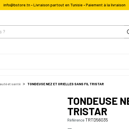
info@bstore.tn • Livraison partout en Tunisie • Paiement à la livraison
auté et santé
TONDEUSE NEZ ET ORIELLES SANS FIL TRISTAR
TONDEUSE NE
TRISTAR
TRTD56035
Référence