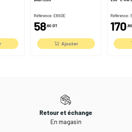
Référence: E650E
Référence:
58
170
,60
DT
,80
r
Ajouter
Retour et échange
En magasin