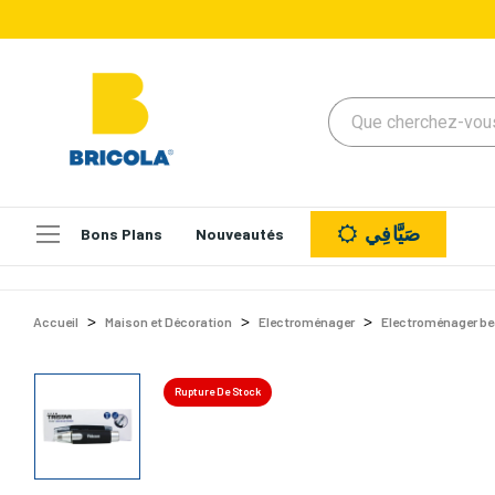
صَيَّافِي
Bons Plans
Nouveautés
Accueil
Maison et Décoration
Electroménager
Electroménager be
Rupture De Stock