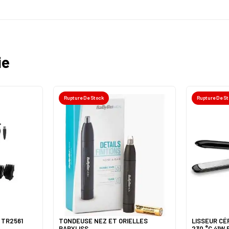
ie
Rupture De Stock
Rupture De S
 TR2561
TONDEUSE NEZ ET ORIELLES
LISSEUR CÉ
BABYLISS
230 °C 41W