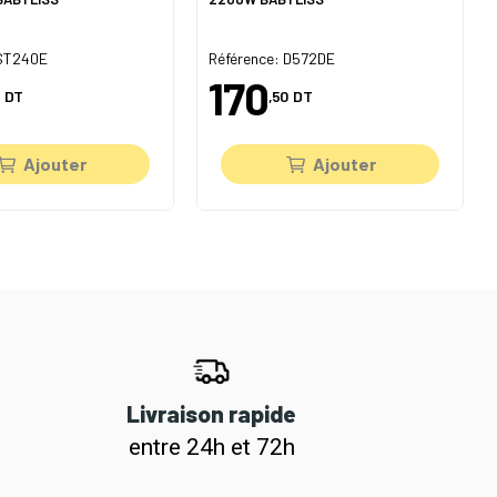
 ST240E
Référence: D572DE
170
DT
,50
DT
Ajouter
Ajouter
Livraison rapide
entre 24h et 72h