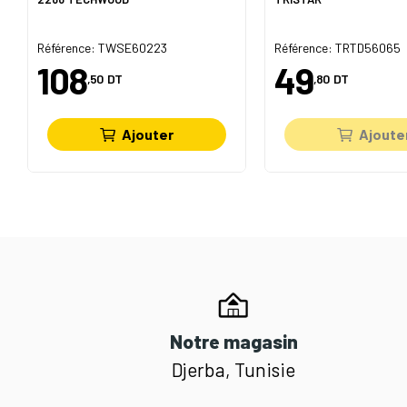
Référence: TWSE60223
Référence: TRTD56065
108
49
,50
DT
,80
DT
Ajouter
Ajoute
Notre magasin
Djerba, Tunisie