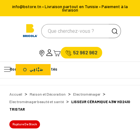
info@bstore.tn • Livraison partout en Tunisie • Paiement à la
livraison
52 962 962
Bons Plans
Nouveautés
صَيَّافِي
Accueil
Maison et Décoration
Electroménager
Electroménager beauté et santé
LISSEUR CÉRAMIQUE 43W HD2410
TRISTAR
Rupture De Stock