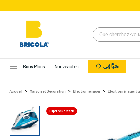
صَيَّافِي
Bons Plans
Nouveautés
Accueil
Maison et Décoration
Electroménager
Electroménager bu
Rupture De Stock