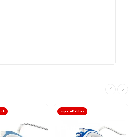
tock
Rupture De Stock