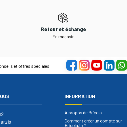
Retour et échange
En magasin
nseils et offres spéciales
NOUS
INFORMATION
A propos de Bricola
m2
Comment créer un compte sur
arzis
Bricola.tn ?