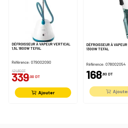
DÉFROISSEUR À VAPEUR VERTICAL
DÉFROISSEUR À VAPEUR 
1,5L 1800W TEFAL
1300W TEFAL
Référence: 079002090
Référence: 078002054
168
424,80 DT
339
,80
DT
,00
DT
Ajoute
Ajouter