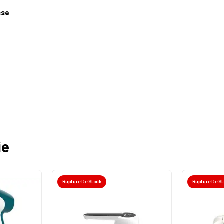
sse
ie
Rupture De Stock
Rupture De S