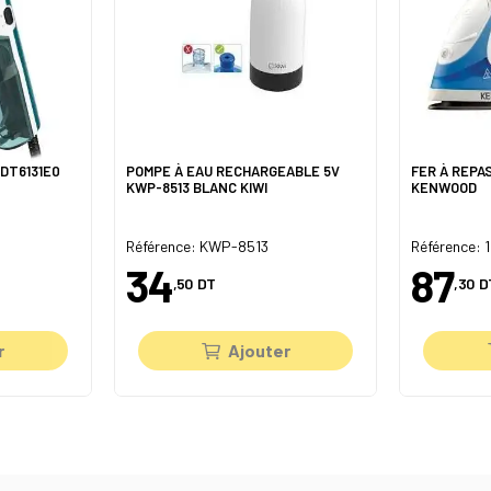
DT6131E0
POMPE À EAU RECHARGEABLE 5V
FER À REPA
KWP-8513 BLANC KIWI
KENWOOD
Référence: KWP-8513
Référence: 
34
87
,50
DT
,30
D
r
Ajouter