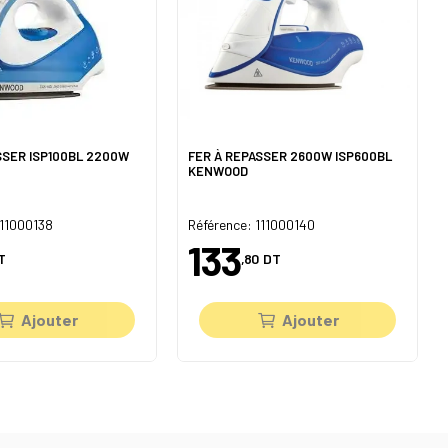
SSER ISP100BL 2200W
FER À REPASSER 2600W ISP600BL
KENWOOD
111000138
Référence: 111000140
133
T
,80
DT
Ajouter
Ajouter