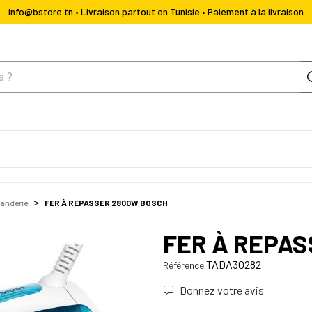
info@bstore.tn • Livraison partout en Tunisie • Paiement à la livraison
anderie
FER À REPASSER 2800W BOSCH
FER À REPA
TADA30282
Référence
Donnez votre avis