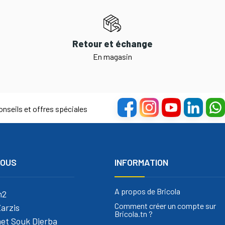
Retour et échange
En magasin
nseils et offres spéciales
NOUS
INFORMATION
A propos de Bricola
m2
Comment créer un compte sur
arzis
Bricola.tn ?
et Souk Djerba