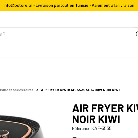
info@bstore.tn • Livraison partout en Tunisie • Paiement à la livraison
isine et accessoires
AIR FRYER KIWI KAF-5535 5L 1400W NOIR KIWI
AIR FRYER K
NOIR KIWI
KAF-5535
Référence