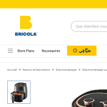
صَيَّافِي
Bons Plans
Nouveautés
Accueil
Maison et Décoration
Electroménager
Electroménager cu