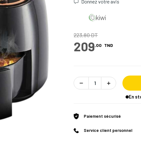
Donnez votre avis
223,80 DT
209
,00
TND
En st
Paiement sécurisé
Service client personnel