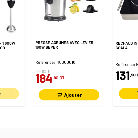
PRESSE AGRUMES AVEC LEVIER
N 1 600W
RÉCHAUD IN
160W BEPER
OOD
COALA
Référence: 116000016
Référence: 
131
203,60 DT
184
,50
,90
DT
r
Ajouter