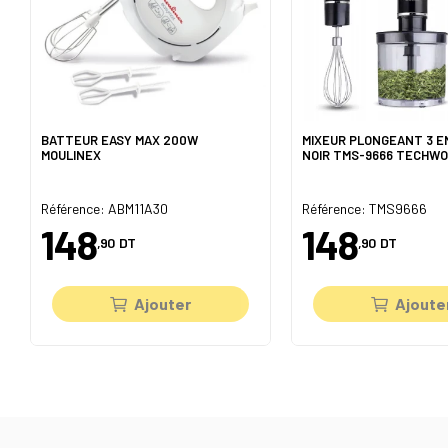
BATTEUR EASY MAX 200W
MIXEUR PLONGEANT 3 E
MOULINEX
NOIR TMS-9666 TECHW
Référence: ABM11A30
Référence: TMS9666
148
148
,90
DT
,90
DT
Ajouter
Ajoute