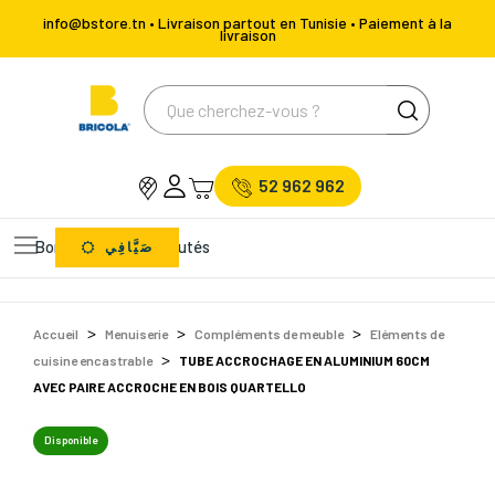
info@bstore.tn • Livraison partout en Tunisie • Paiement à la
livraison
52 962 962
Bons Plans
Nouveautés
صَيَّافِي
Accueil
Menuiserie
Compléments de meuble
Eléments de
cuisine encastrable
TUBE ACCROCHAGE EN ALUMINIUM 60CM
AVEC PAIRE ACCROCHE EN BOIS QUARTELLO
Disponible