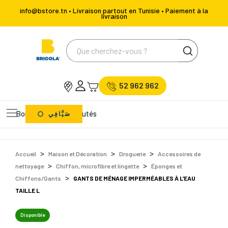
info@bstore.tn • Livraison partout en Tunisie • Paiement à la
livraison
52 962 962
Bons Plans
Nouveautés
صَيَّافِي
Accueil
Maison et Décoration
Droguerie
Accessoires de
nettoyage
Chiffon, microfibre et lingette
Éponges et
Chiffons/Gants
GANTS DE MÉNAGE IMPERMÉABLES À L’EAU
TAILLE L
Disponible