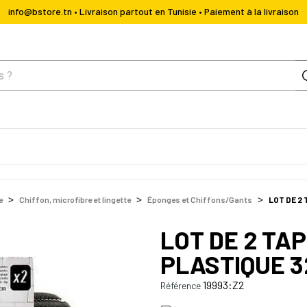
info@bstore.tn • Livraison partout en Tunisie • Paiement à la livraison
e
Chiffon, microfibre et lingette
Éponges et Chiffons/Gants
LOT DE 2
LOT DE 2 TA
PLASTIQUE 3
19993:Z2
Référence