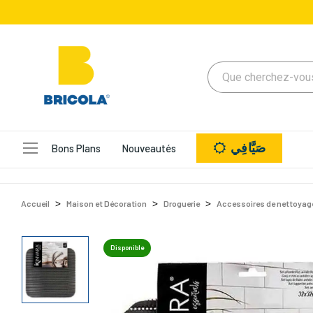
صَيَّافِي
Bons Plans
Nouveautés
Accueil
Maison et Décoration
Droguerie
Accessoires de nettoyag
Disponible