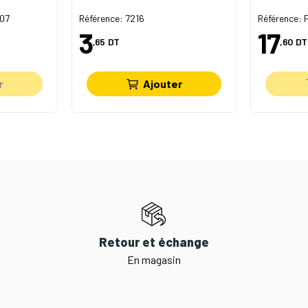
07
Référence: 7216
Référence:
3
17
,65
DT
,60
DT
r
Ajouter
Retour et échange
En magasin