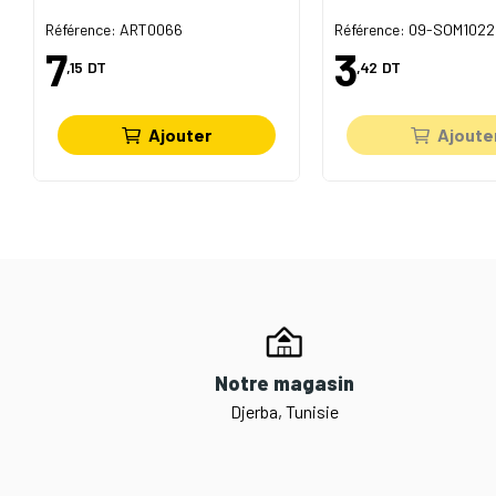
Référence: ART0066
Référence: 09-SOM1022
7
3
,15
DT
,42
DT
Ajouter
Ajoute
Notre magasin
Djerba, Tunisie