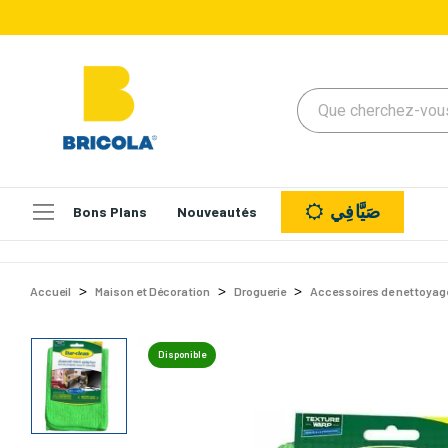
صَيَّافِي
Bons Plans
Nouveautés
Accueil
Maison et Décoration
Droguerie
Accessoires de nettoyag
Disponible