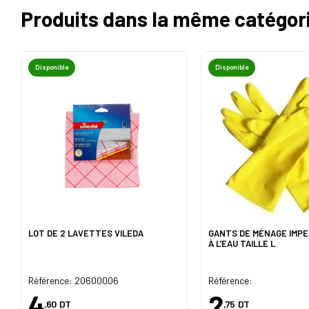
Produits dans la même catégor
Disponible
Disponible
LOT DE 2 LAVETTES VILEDA
GANTS DE MÉNAGE IMP
À L’EAU TAILLE L
Référence: 20600006
Référence:
4
2
,60
DT
,75
DT