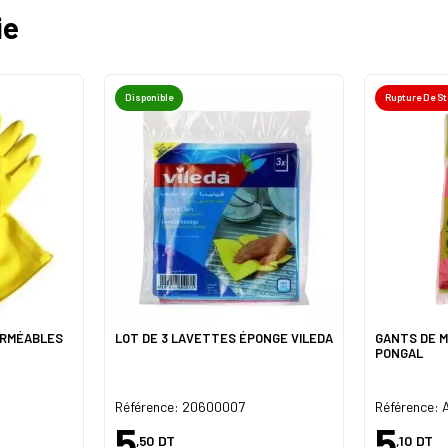
ie
Disponible
Rupture De S
ERMÉABLES
LOT DE 3 LAVETTES ÉPONGE VILEDA
GANTS DE M
PONGAL
Référence: 20600007
Référence:
5
5
,50
DT
,10
DT