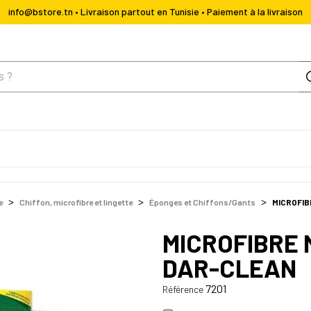
info@bstore.tn • Livraison partout en Tunisie • Paiement à la livraison
e
Chiffon, microfibre et lingette
Éponges et Chiffons/Gants
MICROFIB
MICROFIBRE 
DAR-CLEAN
7201
Référence