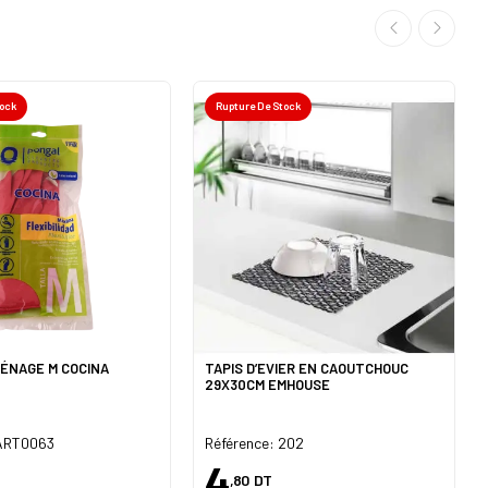
tock
Rupture De Stock
ÉNAGE M COCINA
TAPIS D’EVIER EN CAOUTCHOUC
29X30CM EMHOUSE
 ART0063
Référence: 202
4
,80
DT