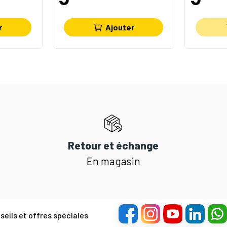
r
Ajouter
Retour et échange
En magasin
eils et offres spéciales