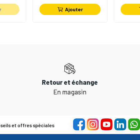
r
Ajouter
Retour et échange
En magasin
eils et offres spéciales