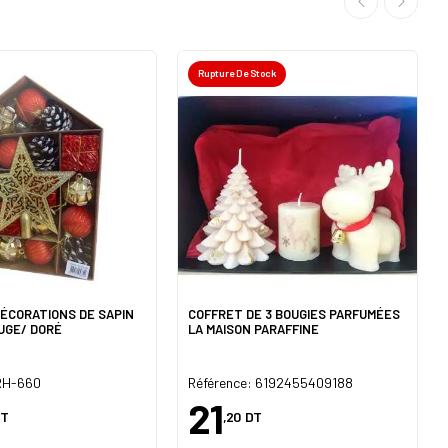
Rupture De Stock
DÉCORATIONS DE SAPIN
COFFRET DE 3 BOUGIES PARFUMÉES
UGE/ DORÉ
LA MAISON PARAFFINE
 RH-660
Référence: 6192455409188
21
T
,20
DT