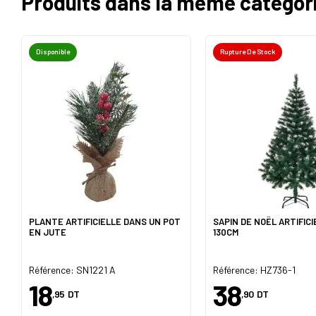
Produits dans la même catégor
Disponible
Rupture De Stock
PLANTE ARTIFICIELLE DANS UN POT
SAPIN DE NOËL ARTIFIC
EN JUTE
130CM
Référence: SN1221 A
Référence: HZ736-1
18
38
,95
DT
,90
DT