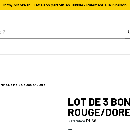
info@bstore.tn • Livraison partout en Tunisie • Paiement à la livraison
OMME DE NEIGE ROUGE/DORE
LOT DE 3 BO
ROUGE/DOR
RH661
Référence