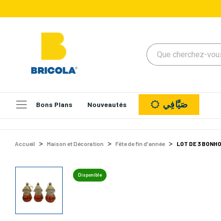
صَيَّافِي
Bons Plans
Nouveautés
Accueil
Maison et Décoration
Fête de fin d'année
LOT DE 3 BONH
Disponible