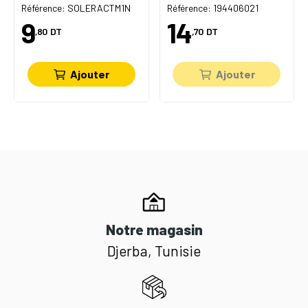
Référence: SOLERACTM1N
Référence: 194406021
9
14
,80
DT
,70
DT
Ajouter
Ajouter
Notre magasin
Djerba, Tunisie