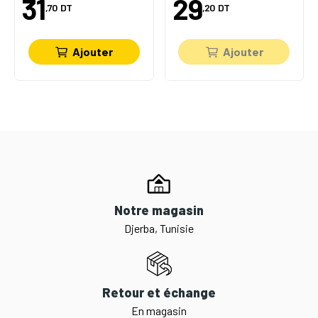
31
29
,70
DT
,20
DT
Ajouter
Ajouter
Notre magasin
Djerba, Tunisie
Retour et échange
En magasin