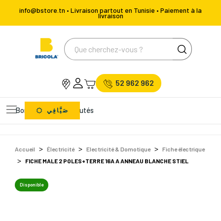
info@bstore.tn • Livraison partout en Tunisie • Paiement à la
livraison
52 962 962
Bons Plans
Nouveautés
صَيَّافِي
Accueil
Électricité
Electricité & Domotique
Fiche électrique
FICHE MALE 2 POLES+TERRE 16A A ANNEAU BLANCHE STIEL
Disponible