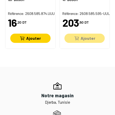
U
Référence: 2608.585.874.UUU
Référence: 2608.585.595-UUU
16
203
,20
DT
,50
DT
Ajouter
Ajouter
Notre magasin
Djerba, Tunisie