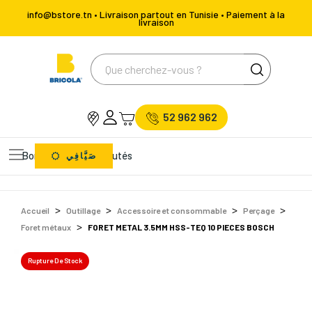
info@bstore.tn • Livraison partout en Tunisie • Paiement à la
livraison
52 962 962
Bons Plans
Nouveautés
صَيَّافِي
Accueil
Outillage
Accessoire et consommable
Perçage
Foret métaux
FORET METAL 3.5MM HSS-TEQ 10 PIECES BOSCH
Rupture De Stock