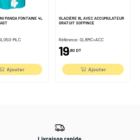
INI PANDA FONTAINE 4L
GLACIÈRE 8L AVEC ACCUMULATEUR
LAST
GRATUIT SOFPINCE
 GL050-MLC
Référence: GL8MC+ACC
19
,80
DT
Ajouter
Ajouter
Livraison rapide