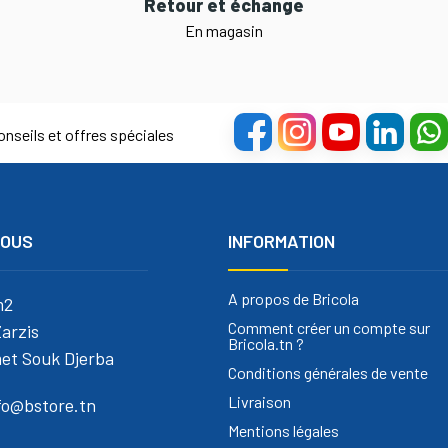
Retour et échange
En magasin
nseils et offres spéciales
NOUS
INFORMATION
A propos de Bricola
m2
Comment créer un compte sur
arzis
Bricola.tn ?
et Souk Djerba
Conditions générales de vente
Livraison
nfo@bstore.tn
Mentions légales