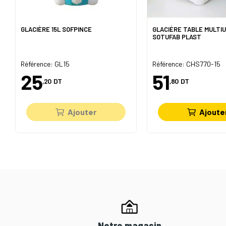
GLACIÈRE 15L SOFPINCE
GLACIÈRE TABLE MULTI
SOTUFAB PLAST
Référence: GL15
Référence: CHS770-15
25
51
,20
DT
,80
DT
Ajouter
Ajoute
Notre magasin