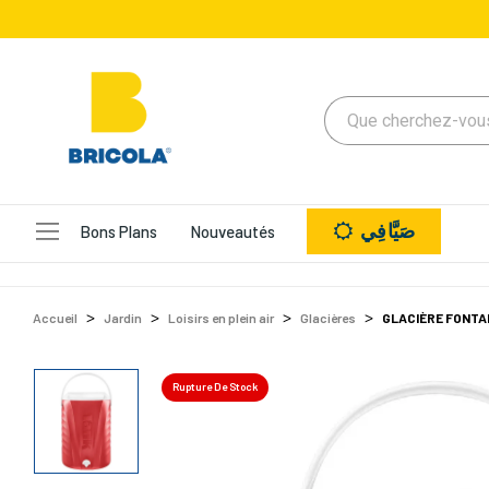
صَيَّافِي
Bons Plans
Nouveautés
Accueil
Jardin
Loisirs en plein air
Glacières
GLACIÈRE FONTAI
Rupture De Stock