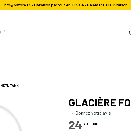
info@bstore.tn • Livraison partout en Tunisie • Paiement à la livraison
NE 7L TANK
GLACIÈRE FO
Donnez votre avis
24
,70
TND