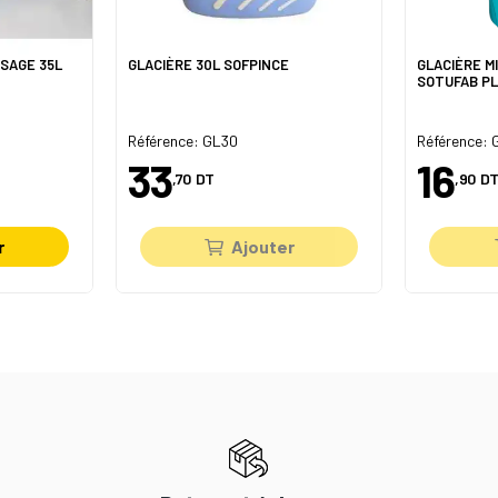
USAGE 35L
GLACIÈRE 30L SOFPINCE
GLACIÈRE M
SOTUFAB P
Référence: GL30
Référence:
33
16
,70
DT
,90
DT
r
Ajouter