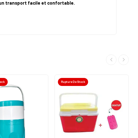
n transport facile et confortable.
tock
Rupture De Stock