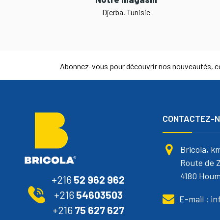
Djerba, Tunisie
Abonnez-vous pour découvrir nos nouveautés, co
CONTACTEZ-
Bricola, k
Route de Z
4180 Houm
+216
52 962 962
+216
54603503
E-mail : i
+216
75 627 627