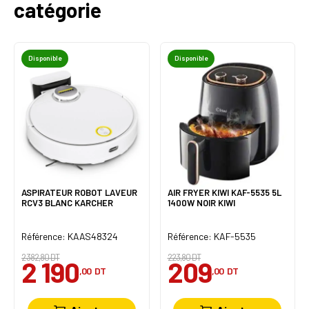
catégorie
Disponible
Disponible
ASPIRATEUR ROBOT LAVEUR
AIR FRYER KIWI KAF-5535 5L
RCV3 BLANC KARCHER
1400W NOIR KIWI
Référence: KAAS48324
Référence: KAF-5535
2 382,80 DT
223,80 DT
2 190
209
,00
DT
,00
DT