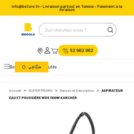
info@bstore.tn • Livraison partout en Tunisie • Paiement à la
livraison
52 962 962
Bons Plans
Nouveautés
صَيَّافِي
Accueil
SUPER PROMO
Maison et Décoration
ASPIRATEUR
EAU ET POUSSIÈRE WD5 1100W KARCHER