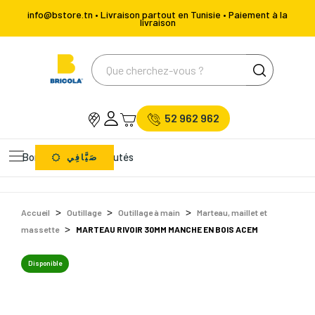
info@bstore.tn • Livraison partout en Tunisie • Paiement à la
livraison
52 962 962
Bons Plans
Nouveautés
صَيَّافِي
Accueil
Outillage
Outillage à main
Marteau, maillet et
massette
MARTEAU RIVOIR 30MM MANCHE EN BOIS ACEM
Disponible