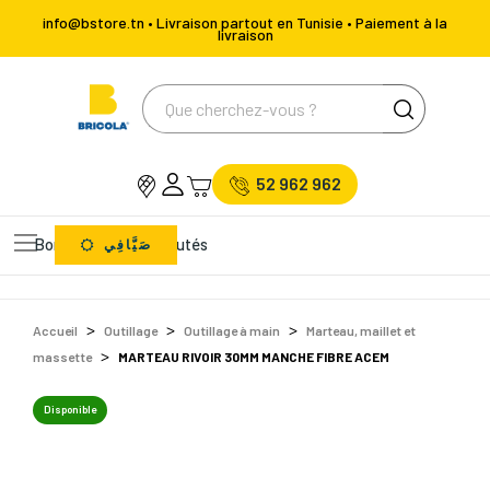
info@bstore.tn • Livraison partout en Tunisie • Paiement à la
livraison
52 962 962
Bons Plans
Nouveautés
صَيَّافِي
Accueil
Outillage
Outillage à main
Marteau, maillet et
massette
MARTEAU RIVOIR 30MM MANCHE FIBRE ACEM
Disponible