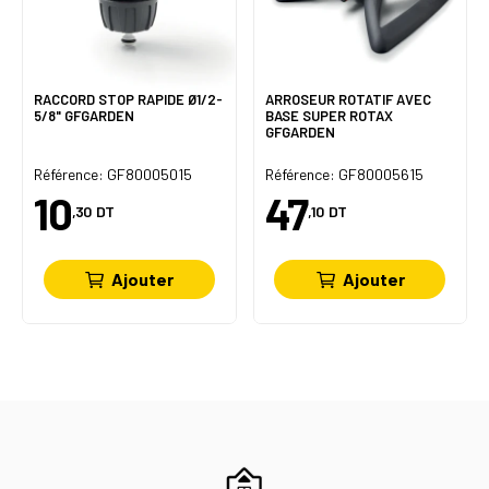
RACCORD STOP RAPIDE Ø1/2-
ARROSEUR ROTATIF AVEC
5/8" GFGARDEN
BASE SUPER ROTAX
GFGARDEN
Référence: GF80005015
Référence: GF80005615
10
47
,30
DT
,10
DT
Ajouter
Ajouter