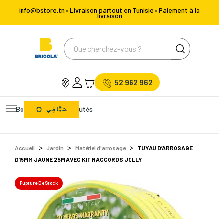
info@bstore.tn • Livraison partout en Tunisie • Paiement à la
livraison
52 962 962
Bons Plans
Nouveautés
صَيَّافِي
Accueil
Jardin
Matériel d'arrosage
TUYAU D’ARROSAGE
Ø15MM JAUNE 25M AVEC KIT RACCORDS JOLLY
Rupture De Stock