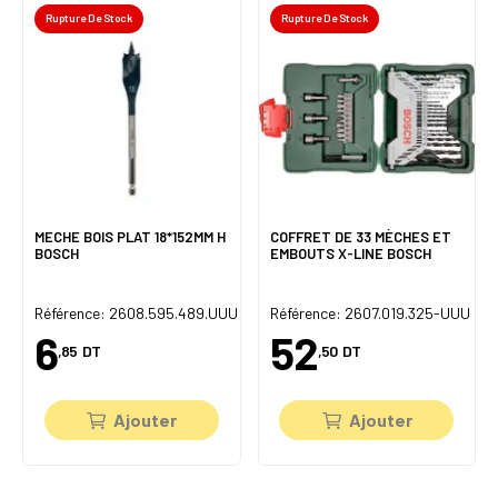
Rupture De Stock
Rupture De Stock
MECHE BOIS PLAT 18*152MM H
COFFRET DE 33 MÈCHES ET
BOSCH
EMBOUTS X-LINE BOSCH
U
Référence: 2608.595.489.UUU
Référence: 2607.019.325-UUU
6
52
,85
DT
,50
DT
Ajouter
Ajouter