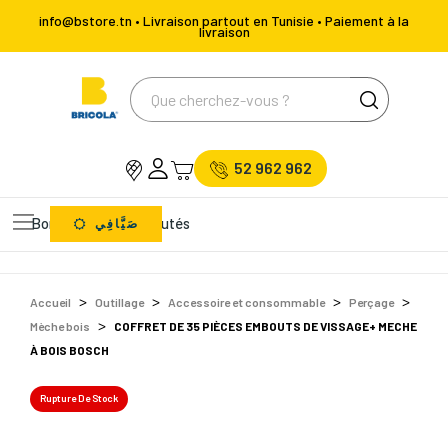
info@bstore.tn • Livraison partout en Tunisie • Paiement à la
livraison
52 962 962
Bons Plans
Nouveautés
صَيَّافِي
Accueil
Outillage
Accessoire et consommable
Perçage
Mèche bois
COFFRET DE 35 PIÈCES EMBOUTS DE VISSAGE+ MECHE
À BOIS BOSCH
Rupture De Stock