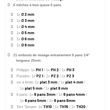
6 mêches à bois queue 6 pans
Ø 2 mm
1x
Ø 3 mm
1x
Ø 4 mm
1x
Ø 5 mm
1x
Ø 6 mm
1x
Ø 8 mm
1x
21 embouts de vissage entrainement 6 pans 1/4"
longueur 25mm:
PH 1
PH 2
PH 3
Philipps: 1x
/ 1x
/ 1x
PZ 1
PZ 2
PZ 3
Pozidriv: 1x
/ 1x
/ 1x
plat 3 mm
plat 4 mm
vis à fente: 1x
/ 1x
/
plat 5 mm
plat 6 mm
1x
/ 1x
6 pans 3mm
6 pans 4mm
6 pans: 1x
/ 1x
/
6 pans 5mm
6 pans 6mm
1x
/ 1x
TH10
TH15
TH20
Torx Tamper: 1x
/ 1x
/ 1x
/