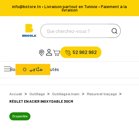
info@bstore.tn • Livraison partout en Tunisie • Paiement à la
livraison
52 962 962
Bons Plans
Nouveautés
صَيَّافِي
Accueil
Outillage
Outillage à main
Mesure et traçage
RÈGLET EN ACIER INOXYDABLE 30CM
Disponible