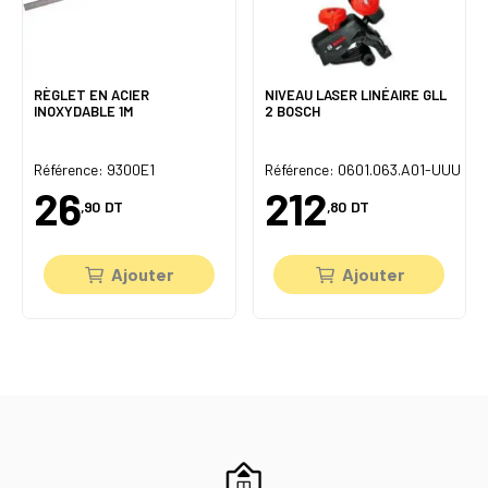
RÈGLET EN ACIER
NIVEAU LASER LINÉAIRE GLL
INOXYDABLE 1M
2 BOSCH
Référence: 9300E1
Référence: 0601.063.A01-UUU
26
212
,90
DT
,80
DT
Ajouter
Ajouter