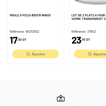
MOULE À PIZZA Ø30CM WINOX
LOT DE 2 PLATS À FOUR
VERRE TRANSPARENT V
Référence: W23030Z
Référence: 21652
17
23
,30
DT
,70
DT
Ajouter
Ajoute