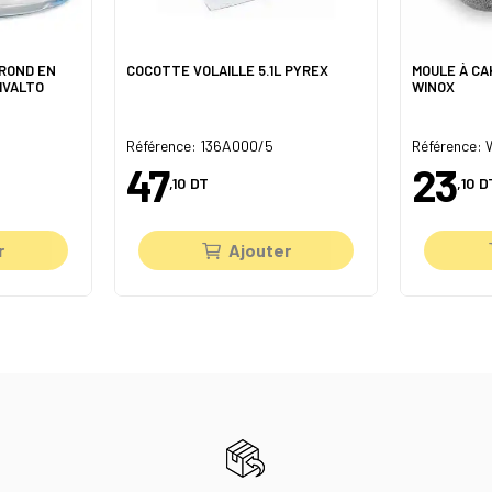
 ROND EN
COCOTTE VOLAILLE 5.1L PYREX
MOULE À CA
IVALTO
WINOX
Référence: 136A000/5
Référence:
47
23
,10
DT
,10
D
r
Ajouter