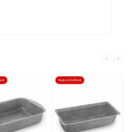
tock
Rupture De Stock