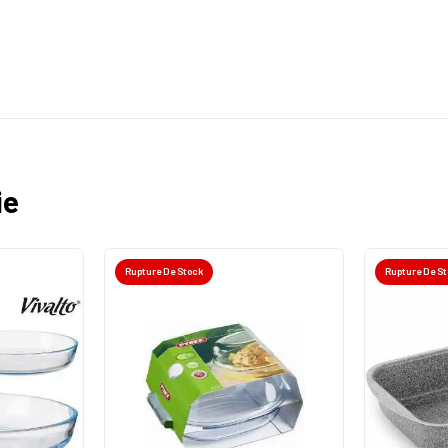
ie
Rupture De Stock
Rupture De S