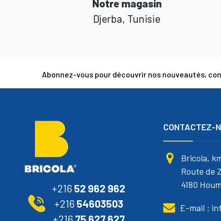
Notre magasin
Djerba, Tunisie
Abonnez-vous pour découvrir nos nouveautés, cons
CONTACTEZ-
Bricola, k
Route de Z
4180 Houm
+216
52 962 962
+216
54603503
E-mail : i
+216
75 627 627