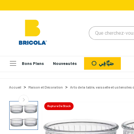
صَيَّافِي
Bons Plans
Nouveautés
Accueil
Maison et Décoration
Arts de la table, vaisselle et ustensiles 
Rupture De Stock