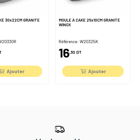
KE 30x22CM GRANITE
MOULE À CAKE 25x10CM GRANITE
WINOX
 W20330R
Référence: W20325K
16
T
,30
DT
Ajouter
Ajouter