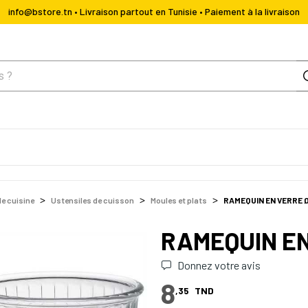
info@bstore.tn • Livraison partout en Tunisie • Paiement à la livraison
de cuisine
Ustensiles de cuisson
Moules et plats
RAMEQUIN EN VERRE 
RAMEQUIN E
Donnez votre avis
8
,35
TND