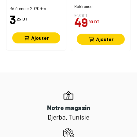
DANYING
Référence:
Référence: 20709-5
3
54,60 DT
49
,25
DT
,90
DT
Ajouter
Ajouter
Notre magasin
Djerba, Tunisie