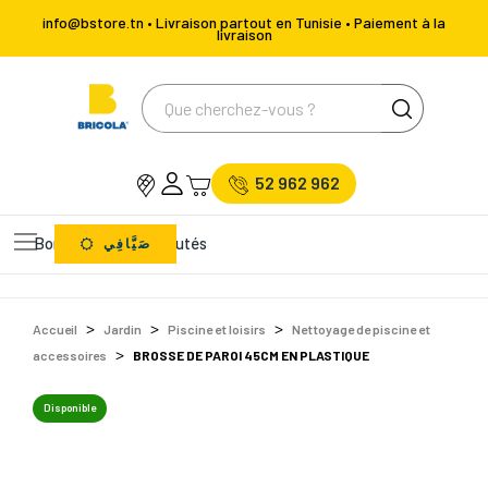
info@bstore.tn • Livraison partout en Tunisie • Paiement à la
livraison
52 962 962
Bons Plans
Nouveautés
صَيَّافِي
Accueil
Jardin
Piscine et loisirs
Nettoyage de piscine et
accessoires
BROSSE DE PAROI 45CM EN PLASTIQUE
Disponible