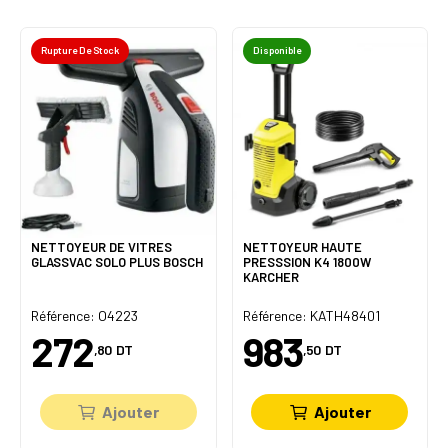
Rupture De Stock
Disponible
NETTOYEUR DE VITRES
NETTOYEUR HAUTE
GLASSVAC SOLO PLUS BOSCH
PRESSSION K4 1800W
KARCHER
Référence: O4223
Référence: KATH48401
272
983
,80
DT
,50
DT
Ajouter
Ajouter