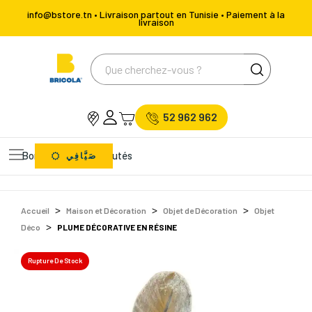
info@bstore.tn • Livraison partout en Tunisie • Paiement à la
livraison
52 962 962
Bons Plans
Nouveautés
صَيَّافِي
Accueil
Maison et Décoration
Objet de Décoration
Objet
Déco
PLUME DÉCORATIVE EN RÉSINE
Rupture De Stock