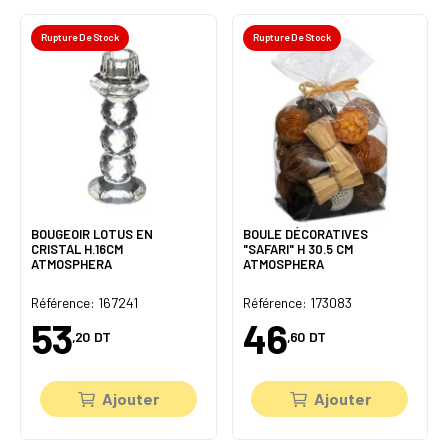
Rupture De Stock
Rupture De Stock
BOUGEOIR LOTUS EN
BOULE DÉCORATIVES
CRISTAL H.16CM
"SAFARI" H 30.5 CM
ATMOSPHERA
ATMOSPHERA
Référence: 167241
Référence: 173083
53
46
,20
DT
,60
DT
Ajouter
Ajouter