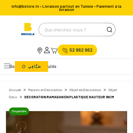
info@bstore.tn • Livraison partout en Tunisie • Paiement à la
livraison
52 962 962
Bons Plans
Nouveautés
صَيَّافِي
Accueil
Maison et Décoration
Objet de Décoration
Objet
Déco
DECORATION RAMADAN EN PLASTIQUE HAUTEUR 18CM
Disponible