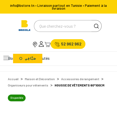
info@bstore.tn • Livraison partout en Tunisie • Paiement à la
livraison
52 962 962
Bons Plans
Nouveautés
صَيَّافِي
Accueil
Maison et Décoration
Accessoires de rangement
Organiseurs pour vêtements
HOUSSE DE VÊTEMENTS 60*100CM
Disponible