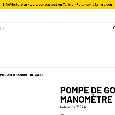
info@bstore.tn • Livraison partout en Tunisie • Paiement à la livraison
 PIED AVEC MANOMÈTRE VALEX
POMPE DE GO
MANOMÈTRE 
15244
Référence