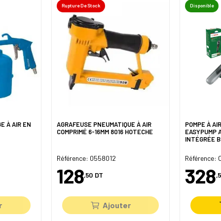
Rupture De Stock
Disponible
E À AIR EN
AGRAFEUSE PNEUMATIQUE À AIR
POMPE À AI
COMPRIMÉ 6-16MM 8016 HOTECHE
EASYPUMP A
INTÉGRÉE 
Référence: 0558012
Référence:
128
328
,50
DT
,
r
Ajouter