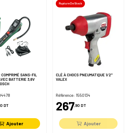
Rupture De Stock
R COMPRIMÉ SANS-FIL
CLÉ À CHOCS PNEUMATIQUE 1/2"
VEC BATTERIE 3,6V
VALEX
BOSCH
 O4478
Référence: 1550134
267
50
DT
,90
DT
Ajouter
Ajouter