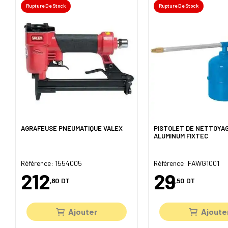
Rupture De Stock
Rupture De Stock
AGRAFEUSE PNEUMATIQUE VALEX
PISTOLET DE NETTOYAG
ALUMINUM FIXTEC
Référence: 1554005
Référence: FAWG1001
212
29
,80
DT
,50
DT
Ajouter
Ajoute