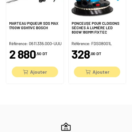
MARTEAU PIQUEUR SDS MAX
PONCEUSE POUR CLOISONS
1700W GSH11VC BOSCH
SÈCHES À LUMIÈRE LED
800W 180MM FIXTEC
U
Référence: 0611.336.000-UUU
Référence: FDS08001L
2 880
328
,50
DT
,00
DT
Ajouter
Ajouter