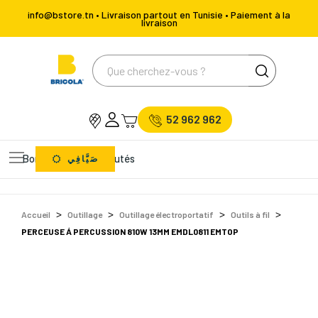
info@bstore.tn • Livraison partout en Tunisie • Paiement à la
livraison
52 962 962
Bons Plans
Nouveautés
صَيَّافِي
Accueil
Outillage
Outillage électroportatif
Outils à fil
PERCEUSE Á PERCUSSION 810W 13MM EMDL0811 EMTOP