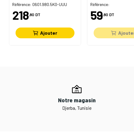
Référence: 0601.980.5K0-UUU
Référence:
218
59
,80
DT
,80
DT
Ajouter
Ajoute
Notre magasin
Djerba, Tunisie