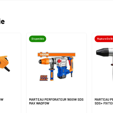
ie
Disponible
Rupture De S
5W
MARTEAU PERFORATEUR 1600W SDS
MARTEAU P
MAX WADFOW
SDS+ FIXTE