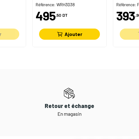
Référence: WRH3D38
Référence:
495
393
,50
DT
,9
r
Ajouter
Retour et échange
En magasin