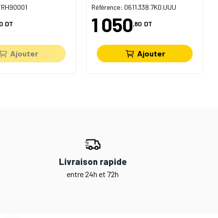
 FRH90001
Référence: 0611.338.7K0.UUU
1 050
0
DT
,80
DT
Ajouter
Ajouter
Livraison rapide
entre 24h et 72h