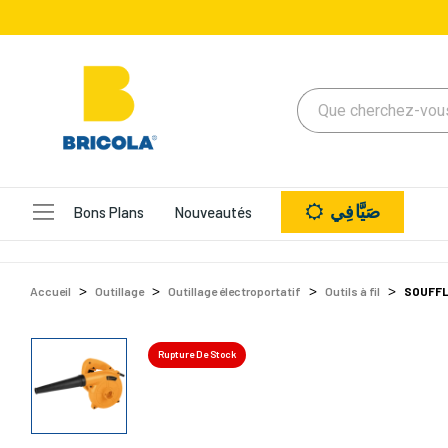
صَيَّافِي
Bons Plans
Nouveautés
Accueil
Outillage
Outillage électroportatif
Outils à fil
SOUFFL
Rupture De Stock