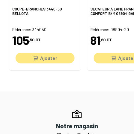
COUPE-BRANCHES 3440-50
SÉCATEUR À LAME FRA
BELLOTA
COMFORT B/M 08904 G
Référence: 344050
Référence: 08904-20
105
81
,50
DT
,60
DT
Ajouter
Ajoute
Notre magasin