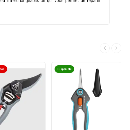
est interchangeable, ce qui vous permet de réparer
tock
Disponible