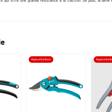
ui offre une grande résistance à la traction. De plus, la lame 
ie
Rupture De Stock
Rupture De S