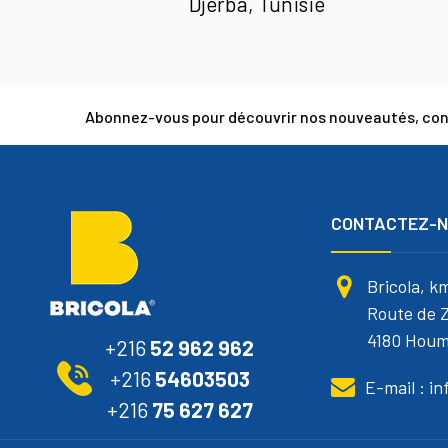
Djerba, Tunisie
Abonnez-vous pour découvrir nos nouveautés, cons
CONTACTEZ-
Bricola, k
Route de Z
4180 Houm
+216
52 962 962
+216
54603503
E-mail : i
+216
75 627 627