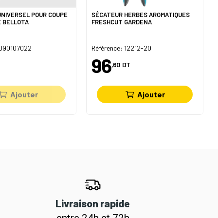
UNIVERSEL POUR COUPE
SÉCATEUR HERBES AROMATIQUES
E BELLOTA
FRESHCUT GARDENA
I090107022
Référence: 12212-20
96
,60
DT
Ajouter
Ajouter
Livraison rapide
entre 24h et 72h