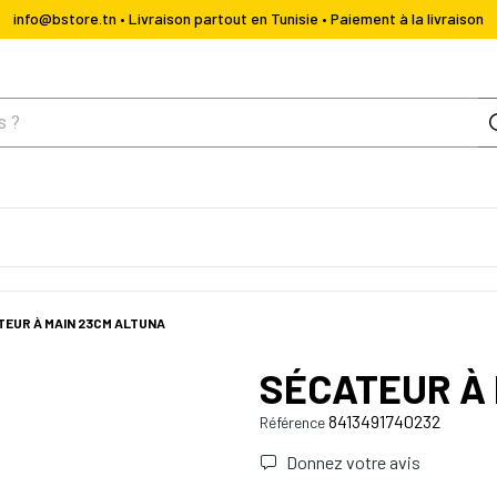
info@bstore.tn • Livraison partout en Tunisie • Paiement à la livraison
TEUR À MAIN 23CM ALTUNA
SÉCATEUR À 
8413491740232
Référence
Donnez votre avis