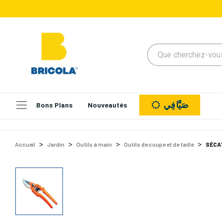
صَيَّافِي
Bons Plans
Nouveautés
Accueil
Jardin
Outils à main
Outils de coupe et de taille
SÉCA