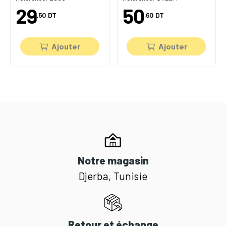
29
50
,50
DT
,60
DT
Ajouter
Ajouter
Notre magasin
Djerba, Tunisie
Retour et échange