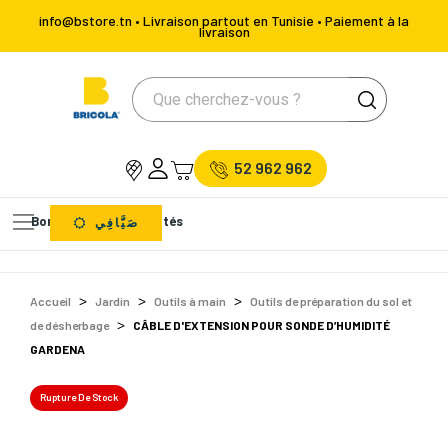
info@bstore.tn • Livraison partout en Tunisie • Paiement à la
livraison
52 962 962
Bons Plans
Nouveautés
صَيَّافِي
Accueil
Jardin
Outils à main
Outils de préparation du sol et
de désherbage
CÂBLE D'EXTENSION POUR SONDE D’HUMIDITÉ
GARDENA
Rupture De Stock