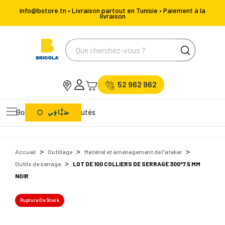
info@bstore.tn • Livraison partout en Tunisie • Paiement à la
livraison
52 962 962
Bons Plans
Nouveautés
صَيَّافِي
Accueil
Outillage
Matériel et aménagement de l'atelier
Outils de serrage
LOT DE 100 COLLIERS DE SERRAGE 300*7.5 MM
NOIR
Rupture De Stock