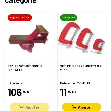
catégorie
Rupture De Stock
Disponible
ETAU PIVOTANT 100MM
SET DE 3 SERRE JOINTS G 1-
GRIPWELL
2-3" ROUGE
Référence:
Référence: GARD-19
106
11
,50
DT
,50
DT
Ajouter
Ajouter