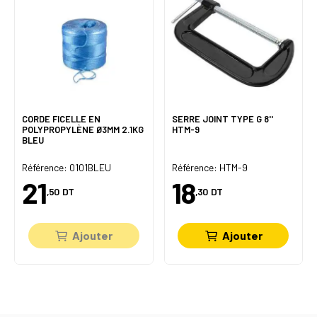
CORDE FICELLE EN
SERRE JOINT TYPE G 8''
POLYPROPYLÈNE Ø3MM 2.1KG
HTM-9
BLEU
Référence: 0101BLEU
Référence: HTM-9
21
18
,50
DT
,30
DT
Ajouter
Ajouter