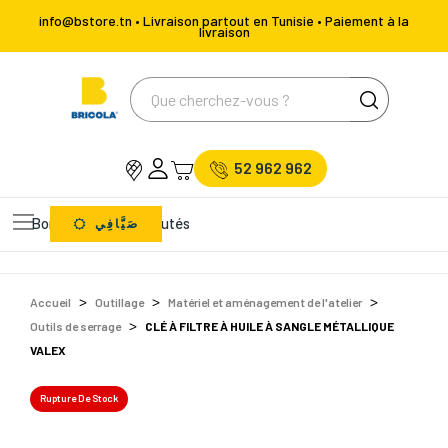
info@bstore.tn • Livraison partout en Tunisie • Paiement à la
livraison
52 962 962
Bons Plans
Nouveautés
صَيَّافِي
Accueil
Outillage
Matériel et aménagement de l'atelier
Outils de serrage
CLÉ À FILTRE À HUILE À SANGLE MÉTALLIQUE
VALEX
Rupture De Stock