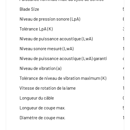
Blade Size
55
Niveau de pression sonore (LpA)
88 
Tolérance LpA (K)
3 d
Niveau de puissance acoustique (LwA)
104
Niveau sonore mesuré (LwA)
101 
Niveau de puissance acoustique (LwA) garanti
dB(
Niveau de vibration (a)
4.2
Tolérance de niveau de vibration maximum (K)
1.5
Vitesse de rotation de la lame
175
Longueur du câble
0.3
Longueur de coupe max.
510
Diamètre de coupe max.
16