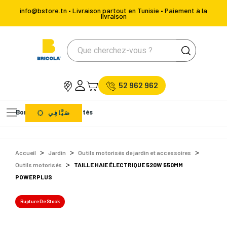
info@bstore.tn • Livraison partout en Tunisie • Paiement à la
livraison
52 962 962
Bons Plans
Nouveautés
صَيَّافِي
Accueil
Jardin
Outils motorisés de jardin et accessoires
Outils motorisés
TAILLE HAIE ÉLECTRIQUE 520W 550MM
POWERPLUS
Rupture De Stock