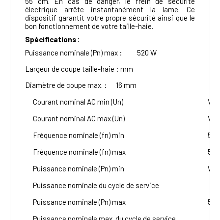
55 cm. En cas de danger, le frein de sécurité
électrique arrête instantanément la lame. Ce
dispositif garantit votre propre sécurité ainsi que le
bon fonctionnement de votre taille-haie.
Spécifications :
Puissance nominale (Pn) max :
520 W
Largeur de coupe taille-haie :
mm
Diamètre de coupe max. :
16 mm
Courant nominal AC min (Un)
V
Courant nominal AC max (Un)
V
Fréquence nominale (fn) min
50 
Fréquence nominale (fn) max
50 
Puissance nominale (Pn) min
W
Puissance nominale du cycle de service
Puissance nominale (Pn) max
520
Puissance nominale max. du cycle de service