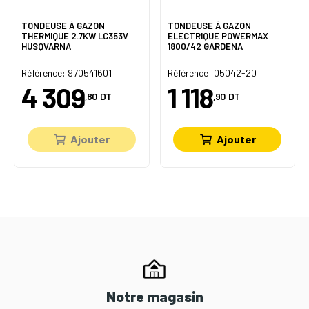
TONDEUSE À GAZON
TONDEUSE À GAZON
THERMIQUE 2.7KW LC353V
ELECTRIQUE POWERMAX
HUSQVARNA
1800/42 GARDENA
Référence: 970541601
Référence: 05042-20
4 309
1 118
,80
DT
,90
DT
Ajouter
Ajouter
Notre magasin