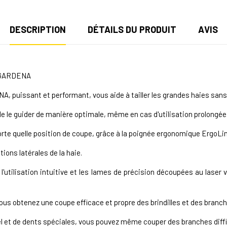
DESCRIPTION
DÉTAILS DU PRODUIT
AVIS
 GARDENA
, puissant et performant, vous aide à tailler les grandes haies sans 
 de le guider de manière optimale, même en cas d'utilisation prolongée
orte quelle position de coupe, grâce à la poignée ergonomique ErgoLin
ions latérales de la haie.
l'utilisation intuitive et les lames de précision découpées au lase
ous obtenez une coupe efficace et propre des brindilles et des branch
l et de dents spéciales, vous pouvez même couper des branches diffic