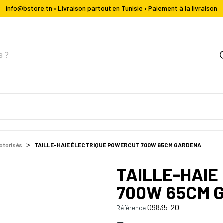
info@bstore.tn • Livraison partout en Tunisie • Paiement à la livraison
otorisés
TAILLE-HAIE ÉLECTRIQUE POWERCUT 700W 65CM GARDENA
TAILLE-HAI
700W 65CM 
09835-20
Référence