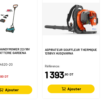
HANDYMOWER 22/18V
ASPIRATEUR SOUFFLEUR THERMIQUE
BATTERIE GARDENA
125BVX HUSQVARNA
 14620-20
Référence:
1 393
,80
DT
,00
DT
Ajouter
Ajouter