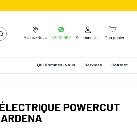
Visitez-Nous
52962962
Se connecter
Mon panier
Qui Sommes-Nous
Services
Contact
E ÉLECTRIQUE POWERCUT
GARDENA