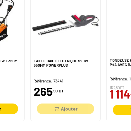
TONDEUSE 
00W T36CM
TAILLE HAIE ÉLECTRIQUE 520W
P4A AVEC 
550MM POWERPLUS
Référence:
Référence: 73441
265
1 172,80 DT
1 114
,50
DT
r
Ajouter