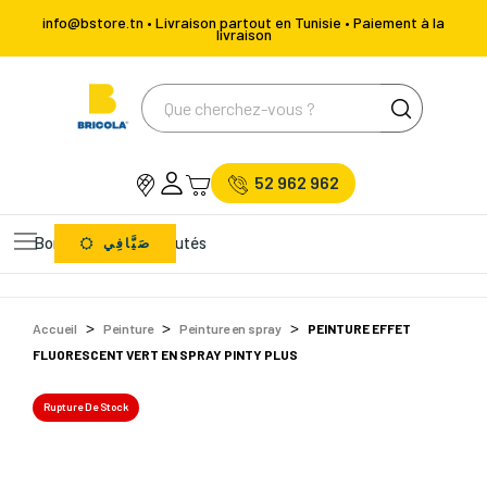
info@bstore.tn • Livraison partout en Tunisie • Paiement à la
livraison
52 962 962
Bons Plans
Nouveautés
صَيَّافِي
Accueil
Peinture
Peinture en spray
PEINTURE EFFET
FLUORESCENT VERT EN SPRAY PINTY PLUS
Rupture De Stock